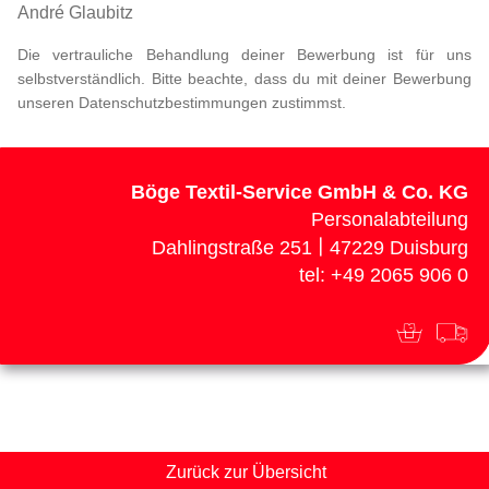
André Glaubitz
Die vertrauliche
Beh
and
lun
g deiner Bewerbung ist für uns
selbstverständlich. Bitte beachte, dass du mit deiner Bewerbung
unseren Datenschutzbestimmungen zustimmst.
Böge Textil-Service GmbH & Co. KG
Personalabteilung
|
Dahlingstraße 251
47229 Duisburg
tel: +49 2065 906 0
Zurück zur Übersicht