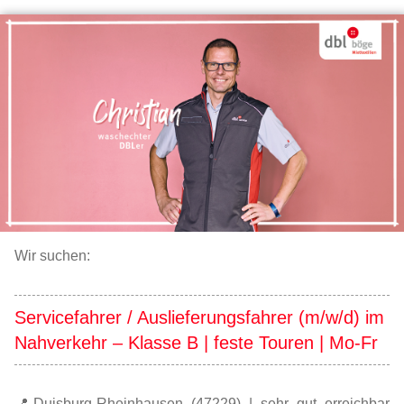
Wir suchen:
Servicefahrer / Auslieferungsfahrer (m/w/d) im
Nahverkehr – Klasse B | feste Touren | Mo-Fr
📍Duisburg-Rheinhausen (47229) | sehr gut erreichbar